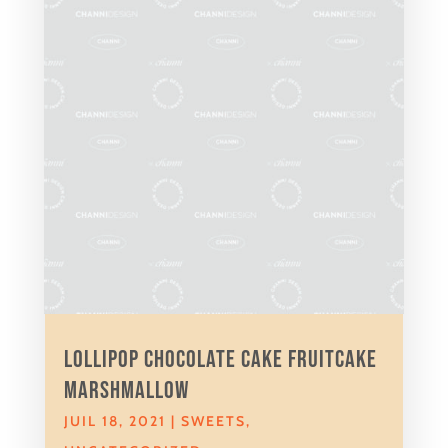
Lollipop chocolate cake fruitcake
marshmallow
JUIL 18, 2021
|
SWEETS
,