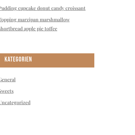
Pudding cupcake donut candy croissant
Topping marzipan marshmallow
shortbread apple pie toffee
Kategorien
General
Sweets
Uncategorized