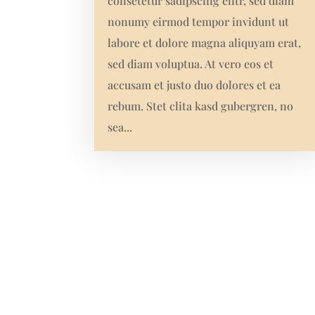
consetetur sadipscing elitr, sed diam
nonumy eirmod tempor invidunt ut
labore et dolore magna aliquyam erat,
sed diam voluptua. At vero eos et
accusam et justo duo dolores et ea
rebum. Stet clita kasd gubergren, no
sea...