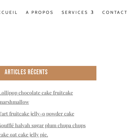
CCUEIL
A PROPOS
SERVICES
CONTACT
Articles récents
Lollipop chocolate cake fruitcake
marshmallow
Tart fruitcake jelly-o powder cake
Soufflé halvah sugar plum chupa chups
cake oat cake jelly pie.